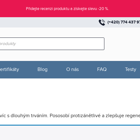
Přidejte recenzi produktu a získejte slevu -20 %.
(+420) 774 437 9
ertifikáty
Blog
O nás
FAQ
Testy
íc s dlouhým trváním. Pososobí protizánětlivé a zlepšuje regene