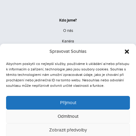
Kdo jsme?
O nás
Kariéra
Spravovat Souhlas
Abychom poskytli co nejlepší služby, používáme k ukládání a/nebo přístupu
Užitečné
k informacím o zařízení, technologie jako jsou soubory cookies. Souhlas s
Zásady spracúvání osobních údajů
těmito technologiemi nám umožní zpracovávat údaje, jako je chování při
procházení nebo jedinečná ID na tomto webu. Nesouhlas nebo odvolání
Podmínky použití
souhlasu může nepříznivě ovlivnit určité vlastnosti a funkce.
Cookies
Příjmout
Odmítnout
© 2026 Cannabisclinical.cz – konopné oleje
Zobrazit předvolby