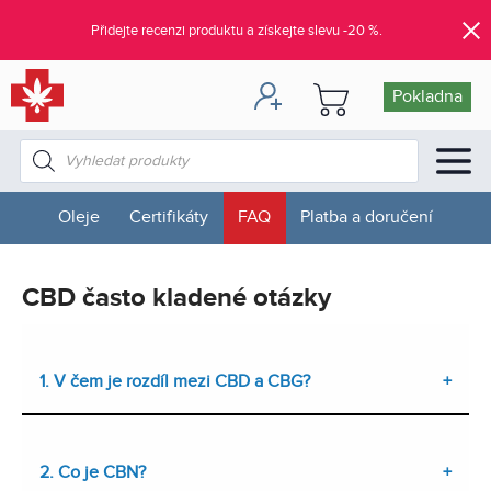
Přidejte recenzi produktu a získejte slevu -20 %.
Pokladna
Products
search
Oleje
Certifikáty
FAQ
Platba a doručení
CBD často kladené otázky
1. V čem je rozdíl mezi CBD a CBG?
2. Co je CBN?