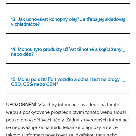
13. Jak uchovávat konopný olej? Je třeba jej skladovat
v chladničce?
14. Mohou tyto produkty užívat těhotné a kojící ženy
nebo děti?
15. Mohu po užití řídit vozidlo a odhalí test na drogy
CBD, CBG nebo CBN?
UPOZORNĚNÍ:
Všechny informace uvedené na tomto
webu a poskytované prostřednictvím tohoto webu slouží
pouze pro vzdělávací účely. Žádná z uvedených informací
se nepovažuje za náhradu lékařské diagnózy a nelze
takovou informaci považovat za lékařskou radu nebo